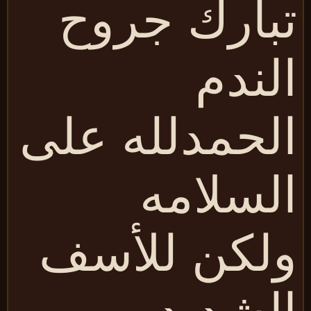
بارك جروح
لندم
لحمدلله على
لسلامه
لكن للأسف