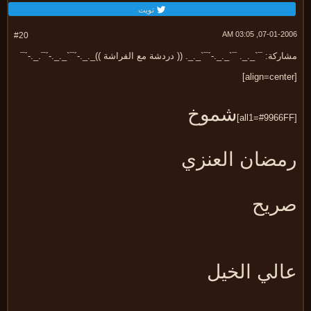
تويت
07-01-2006, 03:
#20
ركة: ¯`_._. ¯`_._.-´¯`_._. (( دردشة مع الفراشة ))_._.-´¯`_._.-´¯._.-´¯
شموخ
مضان العنزي
ريح
الي الخيل