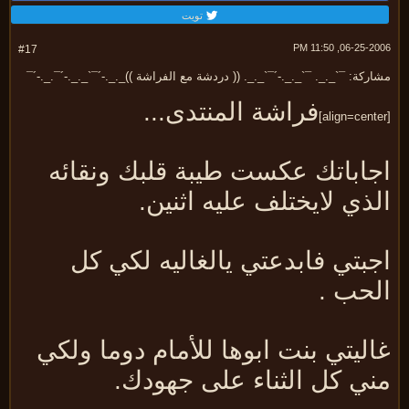
تويت
06-25-2006, 11:
#17
ركة: ¯`_._. ¯`_._.-´¯`_._. (( دردشة مع الفراشة ))_._.-´¯`_._.-´¯._.-´¯
فراشة المنتدى...
جاباتك عكست طيبة قلبك ونقائه
ذي لايختلف عليه اثنين.
جبتي فابدعتي يالغاليه لكي كل
لحب .
ليتي بنت ابوها للأمام دوما ولكي
ني كل الثناء على جهودك.