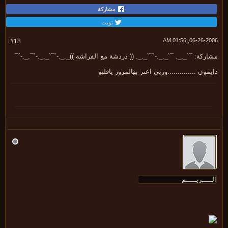
مشاركة
تويت
06-26-2006, 01:
#18
ركة: ¯`_._. ¯`_._.-´¯`_._. (( دردشة مع الفراشة ))_._.-´¯`_._.-´¯._.-´¯
مون ..............وربي اعتز بهالمرور ياقلبو