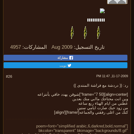
تاريخ التسجيل:
Aug 2009
المشاركات:
4957
مشاركة
تويت
11-17-2009, 11:
#26
 (( دردشة مع فراشة المنتدى ))
ن انت محتاجك ماابي منك بعدين
ي من ايام الهناء ربع ساعه
 زود حبك صارت ايامي سنين
 من اغلى رفقتي والجماعه[/frame][/align]
[poem=font="simplified arabic,6,darkred,bold,norma
bkcolor="transparent" bkimage="backgrounds/8.gi