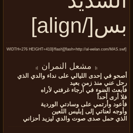
لشديد
س[/align]
مشعل النمران
|
|
|
|
|
|
حو في إحدى الليالي على نداء والدي الذي
ل عني منذ زمن بعيد
بعث الضوء في أرجاء غرفتي لأراه
ا أرى أحداً
عود وأرتمي على وسادتي الوردية
وجه لعناتي إلى إبليس اللعين
ذي حمل صدى صوت والدي ليزيد أحزاني