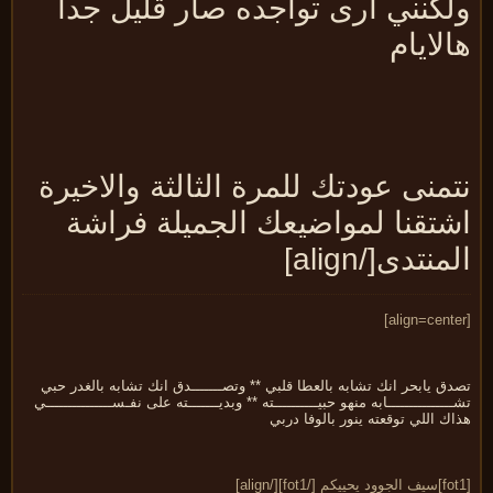
لكنني ارى تواجده صار قليل جدا
لايام
منى عودتك للمرة الثالثة والاخيرة
شتقنا لمواضيعك الجميلة فراشة
منتدى[/align]
ق يابحر انك تشابه بالعطا قلبي ** وتصـــــــدق انك تشابه بالغدر حبي
ــــــــــــــابه منهو حبيــــــــــته ** وبديـــــــته على نفـســـــــــــــــي
ك اللي توقعته ينور بالوفا دربي