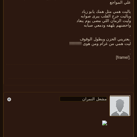
ي المواجع
يت همي مثل همك يابو زياد
اليت جرح القلب يبرى صوابه
ت الزمان اللي مضى يوم ينعاد
حضنهم بلهفه ودمعي صبابه
عتريني الحزن ويطول الوقوف
 همي من غرام ومن هوى !!!!!!!!!!