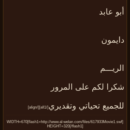
و عابد
ايمون
ريـــم
كرا لكم على المرور
لجميع تحياتي وتقديري
[/all1][/align]
[flash1=http://www.al-welan.com/files/617933Movie1.swf]WIDTH=670
HEIGHT=320[/flash1]