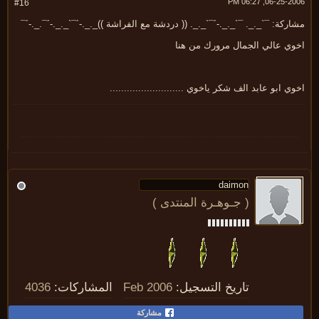
06-25-2006, 06:
#16
ركة: ¯`_._. ¯`_._.-´¯`_._. (( دردشة مع الفراشة ))_._.-´¯`_._.-´¯._.-´¯
وي عالي الجمال مرورك من هنا
ي ابو عابد الف شكر ياخوي ..........................
( جـوهـرة المنتدى )
تاريخ التسجيل:
Feb 2006
المشاركات:
4036
مشاركة