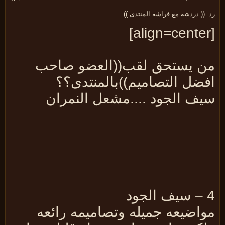
 (( دردشة مع فراشة المنتدى ))
ن يستحق لقب((العضو صاحب
فضل التصاميم))بالمنتدى؟؟
يف الجود ....مشعل النمران
جود
واضيعه جميله وتصاميمه رائعه