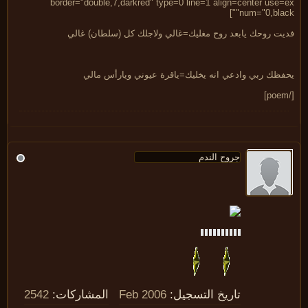
border="double,7,darkred" type=0 line=1 align=center use=
num="0,black
يت روحك يابعد روح مغليك=غالي ولاجلك كل (سلطان) غالي
فظك ربي وادعي انه يخليك=ياقرة عيوني ويارأس مالي
تاريخ التسجيل:
Feb 2006
المشاركات:
2542