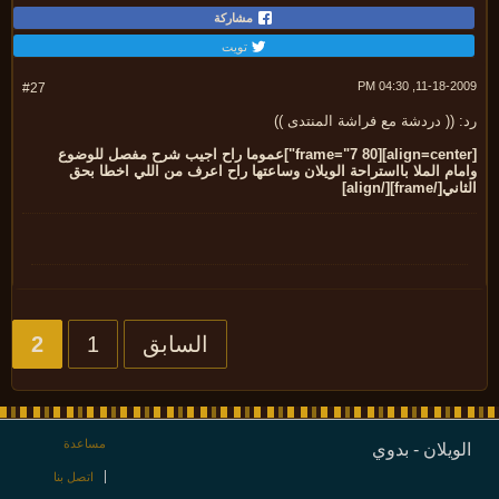
مشاركة
تويت
11-18-2009, 04:
#27
 (( دردشة مع فراشة المنتدى ))
[frame="7 80"]عموما راح اجيب شرح مفصل للوضوع
ام الملا بااستراحة الويلان وساعتها راح اعرف من اللي اخطا بحق
ي[/frame]
[/align]
السابق
1
2
مساعدة
ويلان - بدوي
اتصل بنا