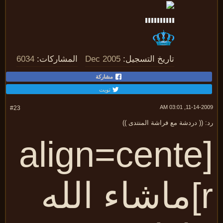
تاريخ التسجيل:
Dec 2005
المشاركات:
6034
مشاركة
تويت
11-14-2009, 03:
#23
 (( دردشة مع فراشة المنتدى ))
[align=cente
r]ماشاء الله