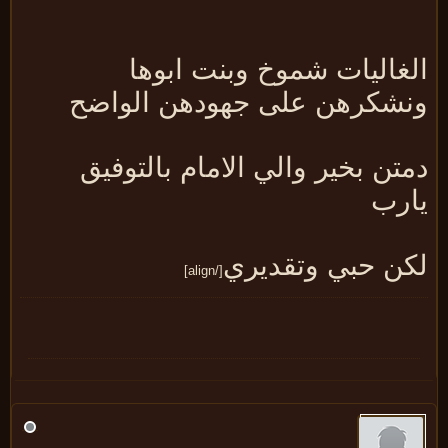
لغاليات شموخ وبنت ابوها
نشكرهن على جهودهن الواضح
تن بخير والي الامام بالتوفيق
ارب
كن حبي وتقديري
[/align]