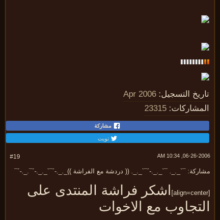
ريخ التسجيل:
Apr 2006
مشاركات:
23315
مشاركة
تويت
06-26-2006, 10:
#19
ركة: ¯`_._. ¯`_._.-´¯`_._. (( دردشة مع الفراشة ))_._.-´¯`_._.-´¯._.-´¯
اشكر فراشة المنتدى على
لتجاوب مع الاخوات