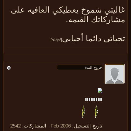
اليتي شموخ يعطيكي العافيه على
شاركاتك القيمه.
ياتي دائما أحبابي
[/align]
تاريخ التسجيل:
Feb 2006
المشاركات:
2542