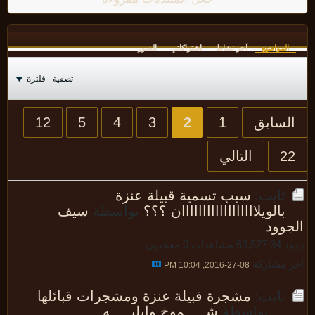
المواضيع
آخر نشاط
اشتراكاتي
الصور
تصفية - فلترة
لسابق
1
2
3
4
5
12
2
التالي
ثابت:
سبب تسمية قبيلة عنزة
بالويلاااااااااااااااااان ؟؟؟
بواسطة
سيف
جوود
 34
63,527 مشاهدات
0 معجبون
 مشاركة
08-27-2016, 10:04 PM
ثابت:
مشجرة قبيلة عنزة ومشجرات قبائلها
...
بواسطة
شـــــموخ وايليـــــه