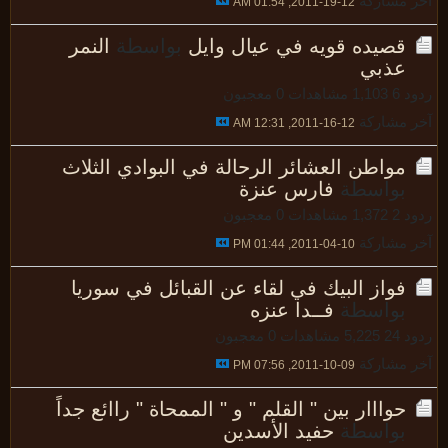
 مشاركة
12-19-2011, 01:54 AM
قصيده قويه في عيال وايل
بواسطة
النمر
عذبي
د 6
1,103 مشاهدات
0 معجبون
 مشاركة
12-16-2011, 12:31 AM
مواطن العشائر الرحالة في البوادي الثلاث
بواسطة
فارس عنزة
د 2
1,372 مشاهدات
0 معجبون
 مشاركة
10-04-2011, 01:44 PM
فواز البيك في لقاء عن القبائل في سوريا
بواسطة
فــدا عنزه
 24
5,225 مشاهدات
0 معجبون
 مشاركة
09-10-2011, 07:56 PM
حوااار بين " القلم " و " الممحاة " راائع جداً
بواسطة
حفيد الأسدين