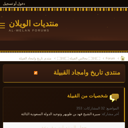
دخول أو تسجيل
منتديات الويلان
☰
AL-WELAN FORUMS
Forum
۝۩۩۝ مجالس القبيلة ۝۩۩۝
منتدى تاريخ وامجاد القبيلة
نتدى تاريخ وامجاد القبيلة
شخصيات من القبيلة
المواضيع: 32 المشاركات: 353
آخر مشاركة:
سيرة الشيخ فهد بن ظويهر وتوحيد الدولة السعودية الثالثة
جعل المنتديات مقروءة