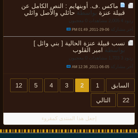
ماكس .ف. أوبنهايم : النص الكامل عن
قبيلة عنزة
بواسطة
حائلي والأصل وائلي
د 4
2,005 مشاهدات
0 معجبون
 مشاركة
06-29-2011, 01:49 PM
نسب قبيلة عنزة الحالية [ بني وائل ]
بواسطة
امير القلوب
د 3
1,703 مشاهدات
0 معجبون
 مشاركة
05-06-2011, 12:36 AM
لسابق
1
2
3
4
5
12
2
التالي
إجعل هذا المنتدى كمقروء