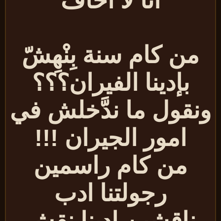
انا لا اخافْ
من كام سنة بِنْهِشّ
بإدينا الفيران؟؟؟
نقول ما ندَّخلش في
امور الجيران !!!
من كام راسمين
رجولتنا ادب
ناقشين إدينا نقش