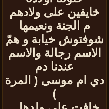
خايفين على ولادهم
م الجنة ونعيمها
وفتوش خيابة و همّ
الاسم رجالة والاسم
عندنا دم
ي ام موسى ( المرة
)
خافت على ولدها ..