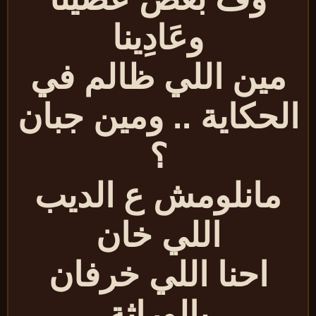
وعَادِينا
مين اللي ظالم في
لحكاية .. ومين جبان
؟
مانلومش ع الديب
اللي خان
احنا اللي خرفان
بالوراثة