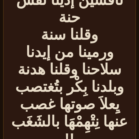
حنة
وقلنا سنة
ورمينا من إيدنا
سلاحنا وقلنا هدنة
وبلدنا بِكْر بتُغتصب
يِعلاَ صوتها غصب
عنها نِتْهِمْهَا بالشَغَب
!!