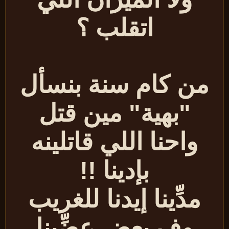
اتقلب ؟
من كام سنة بنسأل
"بهية" مين قتل
واحنا اللي قاتلينه
بإدينا !!
مدِّينا إيدنا للغريب
وف بعض عضِّينا