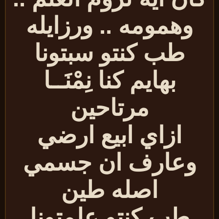
وهمومه .. ورزايله
طب كنتو سبتونا
بهايم كنا نِمْنَــا
مرتاحين
ازاي ابيع ارضي
وعارف ان جسمي
اصله طين
طب كنتو علمتونا