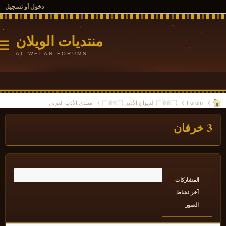
دخول أو تسجيل
منتديات الويلان
☰
AL-WELAN FORUMS
Forum
۝۩۩۝ الديوان الأدبي ۝۩۩۝
منتدى الأدب العربي
فان
المشاركات
آخر نشاط
الصور