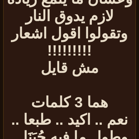
لازم يدوق النار
وتقولوا اقول
اشعار
!!!!!!!!!
مش قايل
هما 3 كلمات
نعم .. اكيد .. طبعا ..
وطول ما فيه جُبَنَا ..