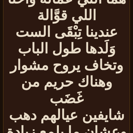
اللي قوَّالة
عندينا تِبْقَى الست
وَلَدها طول الباب
وتخاف يروح مشوار
وهناك حريم من
غَضَب
ايفين عيالهم دهب
عشان ما يلمع زيادة