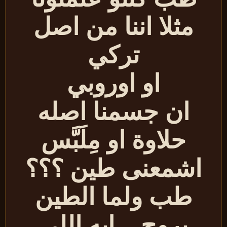
مثلا اننا من اصل
تركي
او اوروبي
ان جسمنا اصله
حلاوة او مِلَبَّس
اشمعنى طين ؟؟؟
طب ولما الطين
يروح .. ايه اللي