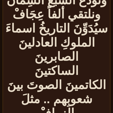
نودّعُ السبعَ السِمانَ
ونلتقي ألفاً عِجَافْ
يُدَوِّنَ التاريخُ اسماءَ
الملوكِ العادلينَ
الصابرينَ
الساكتينَ
لكاتمينَ الصوتَ بينَ
شعوبِهم .. مثلَ