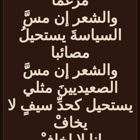
مرغما
والشعر إن مسَّ
السياسةَ يستحيلُ
مصائبا
والشعر إن مسَّ
الصعيديينَ مثلي
ستحيل كحدِّ سيفٍ لا
يخافْ