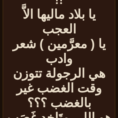
يا بلاد ماليها الاَّ
العجب
يا ( معرَّمين ) شعر
وادب
هي الرجولة تتوزن
وقت الغضب غير
بالغضب ؟؟؟
و اللي متَاخد غَصَب