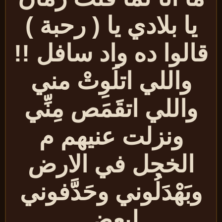
يا بلادي يا ( رحبة )
الوا ده واد سافل !!
واللي اتلَوِتْ مني
واللي اتقَمَص مِنِّي
ونزلت عنيهم م
الخجل في الارض
وبَهْدَلُوني وحَدَّفوني
لبعض