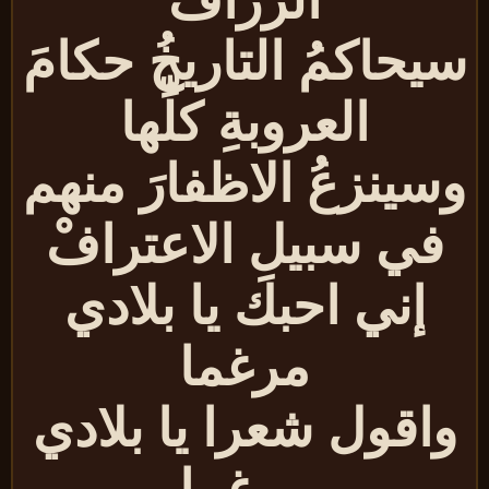
الزرافْ
يحاكمُ التاريخُ حكامَ
العروبةِ كلِّها
سينزعُ الاظفارَ منهم
في سبيلِ الاعترافْ
إني احبك يا بلادي
مرغما
اقول شعرا يا بلادي