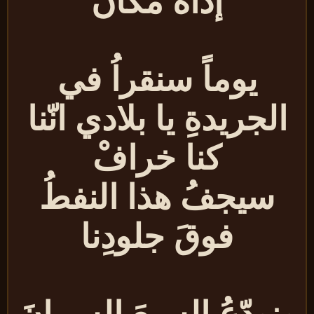
إدّاه مكان
يوماً سنقراُ في
الجريدةِ يا بلادي انّنا
كنا خرافْ
سيجفُ هذا النفطُ
فوقَ جلودِنا