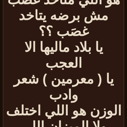
مش برضه يتاخد
غصَب ؟؟
يا بلاد ماليها الا
العجب
يا ( معرمين ) شعر
وادب
لوزن هو اللي اختلف
ولا الميزان اللي