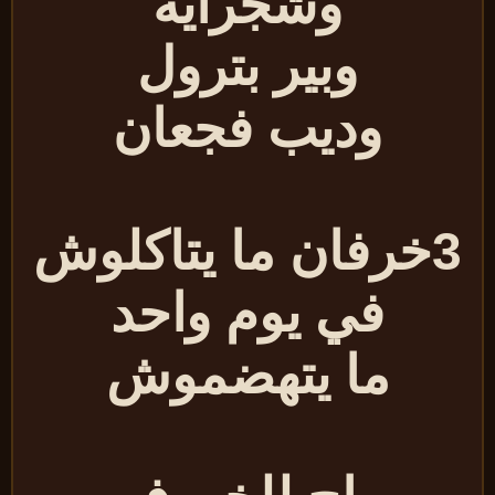
وشجراية
وبير بترول
وديب فجعان
3خرفان ما يتاكلوش
في يوم واحد
ما يتهضموش