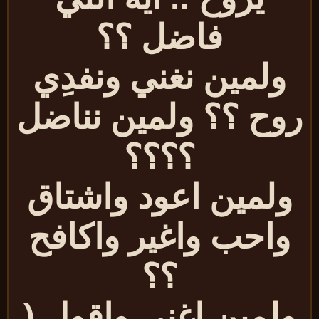
فاضل ؟؟
ولمين نغني ونفدِي
وح ؟؟ ولمين نناضل
؟؟؟؟
ولمين اعود واشتاق
واحب واغير واكافح
؟؟
ولمين اغني واقول (