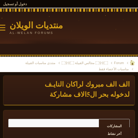
دخول أو تسجيل
منتديات الويلان
☰
AL-WELAN FORUMS
Forum
۝۩۩۝ مجالس القبيلة ۝۩۩۝
منتدى مناسبات القبيلة
ناسبات الأعضاء فقط
لف الف مبروك لراكان النايـف
دخوله بحر ال5الاف مشاركة
المشاركات
آخر نشاط