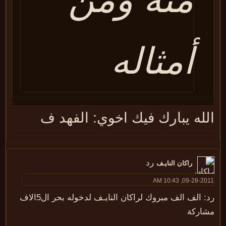
أمثاله
لله يبارك فيك اخوي: الفهد ف
رد
راكان النايـف
09-28-2011, 10:43
رد: الف الف مبروك لراكان النايـف لدخوله بحر ال5الاف
شاركة