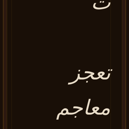
ت
تعجز
معاجم