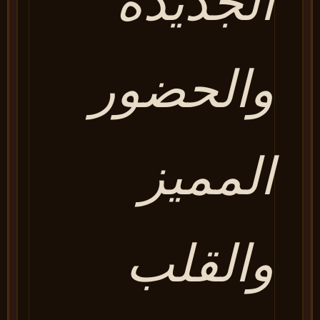
الجديده
والحضور
المميز
والقلب