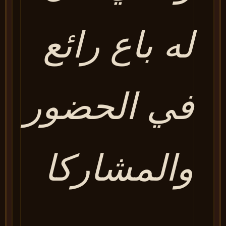
له باع رائع
في الحضور
والمشاركا