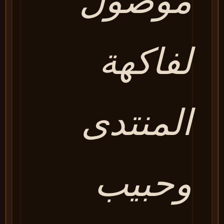
موصول
لفاكهة
المنتدى
وحبيب