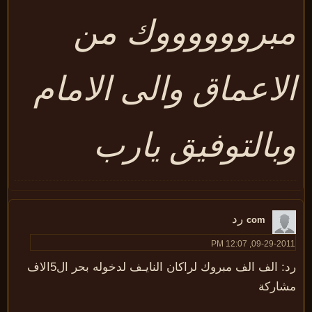
برووووووك من
لاعماق والى الامام
بالتوفيق يارب
رد
com
09-29-2011, 12:07
رد: الف الف مبروك لراكان النايـف لدخوله بحر ال5الاف
شاركة