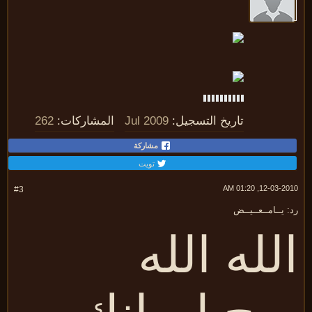
تاريخ التسجيل:
Jul 2009
المشاركات:
262
مشاركة
تويت
12-03-2010, 01:
#3
 يــامــعــيــض
لله الله