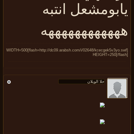
ابومشعل
انتبه
هههههههههههه
[flash=http://dc09.arabsh.com/i/02648/kcecgek5v3yo.swf]WIDTH=500
HEIGHT=250[/flas