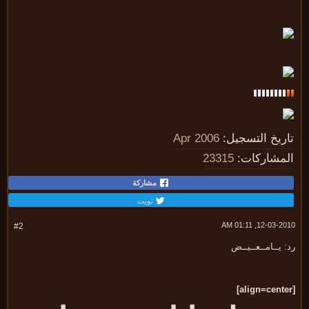
ريخ التسجيل:
Apr 2006
مشاركات:
23315
مشاركة
تويت
12-03-2010, 01:
#2
 يــامــعــيــض