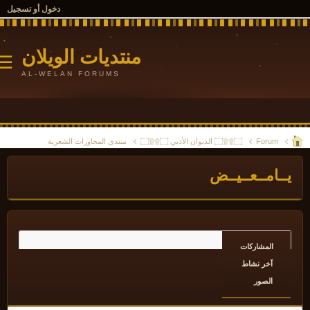
دخول أو تسجيل
منتديات الويلان
☰
AL-WELAN FORUMS
Forum
۝۩۩۝ الديوان الأدبي ۝۩۩۝
منتدى المحاورات الشعرية
ــامــعــيــض
المشاركات
آخر نشاط
الصور