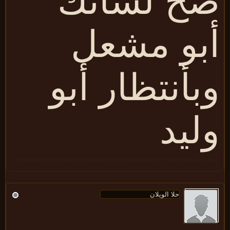
ح لسانك
بو مشعل
بأنتظار أبو
ليد