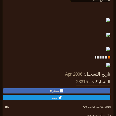
ريخ التسجيل:
Apr 2006
مشاركات:
23315
مشاركة
تويت
12-03-2010, 01:
#6
 يــامــعــيــض