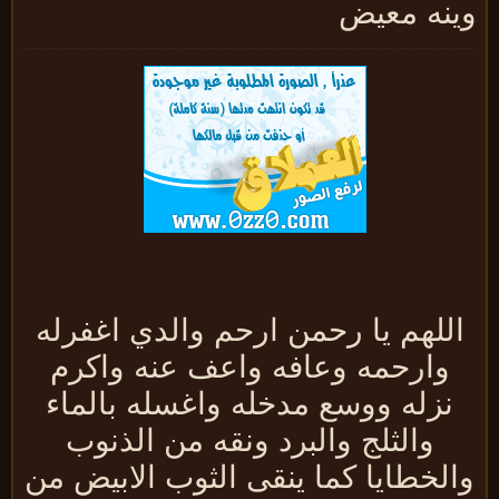
ينه معيض
للهم يا رحمن ارحم والدي اغفرله
وارحمه وعافه واعف عنه واكرم
نزله ووسع مدخله واغسله بالماء
والثلج والبرد ونقه من الذنوب
الخطايا كما ينقى الثوب الابيض من