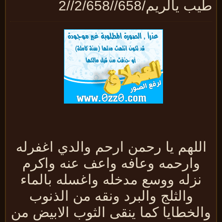
 يالريم/658//2/658//2
للهم يا رحمن ارحم والدي اغفرله
وارحمه وعافه واعف عنه واكرم
نزله ووسع مدخله واغسله بالماء
والثلج والبرد ونقه من الذنوب
الخطايا كما ينقى الثوب الابيض من