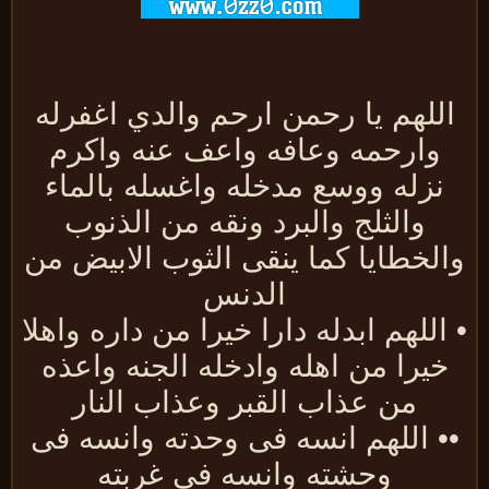
للهم يا رحمن ارحم والدي اغفرله
وارحمه وعافه واعف عنه واكرم
نزله ووسع مدخله واغسله بالماء
والثلج والبرد ونقه من الذنوب
الخطايا كما ينقى الثوب الابيض من
الدنس
اللهم ابدله دارا خيرا من داره واهلا
خيرا من اهله وادخله الجنه واعذه
من عذاب القبر وعذاب النار
• اللهم انسه فى وحدته وانسه فى
وحشته وانسه فى غربته