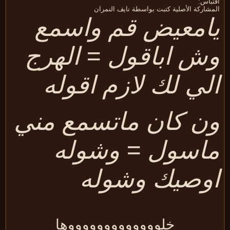
تباس:
مشاركة الأصلية كتبت بواسطة نايف النمران
امعيض قم واسمع
ش اباقول = الهرج
لي لك لازم اقوله
ن كان ماتسمع مني
اسول = وشوله
وصيك وشوله
خلوووووووووووووها