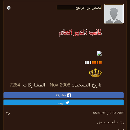
تاريخ التسجيل:
Nov 2008
المشاركات:
7284
مشاركة
تويت
12-03-2010, 01:
#5
 يــامــعــيــض