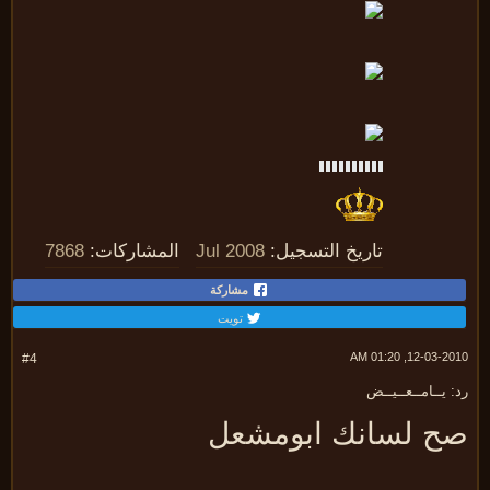
تاريخ التسجيل:
Jul 2008
المشاركات:
7868
مشاركة
تويت
12-03-2010, 01:
#4
 يــامــعــيــض
ح لسانك ابومشعل