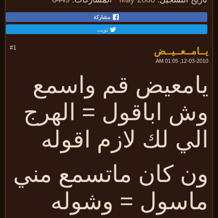
مشاركة
تويت
ـامــعــيــض
#1
12-03-2010, 01:
امعيض قم واسمع
ش اباقول = الهرج
لي لك لازم اقوله
ن كان ماتسمع مني
اسول = وشوله