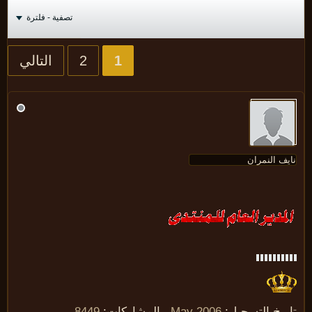
تصفية - فلترة
1
2
التالي
ريخ التسجيل:
May 2006
المشاركات:
8449