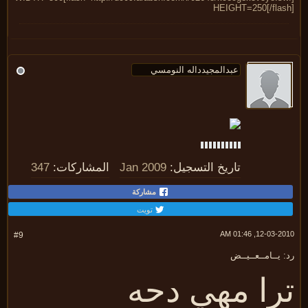
HEIGHT=250[/flas
تاريخ التسجيل:
Jan 2009
المشاركات:
347
مشاركة
تويت
12-03-2010, 01:
#9
 يــامــعــيــض
را مهي دحه