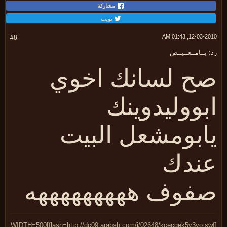
مشاركة
تويت
12-03-2010, 01:
#8
 يــامــعــيــض
ح لسانك اخوي
بووليدوينك
ابومشعل البيت
ندك
فوف هههههههههه
[flash=http://dc09.arabsh.com/i/02648/kcecgek5v3yo.swf]WIDTH=500