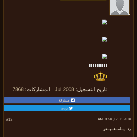
تاريخ التسجيل:
Jul 2008
المشاركات:
7868
مشاركة
تويت
12-03-2010, 01:
#12
 يــامــعــيــض