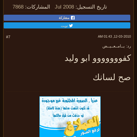
تاريخ التسجيل:
Jul 2008
المشاركات:
7868
مشاركة
تويت
12-03-2010, 01:
#7
 يــامــعــيــض
فووووووو ابو وليد
ح لسانك