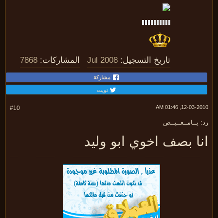
تاريخ التسجيل:
Jul 2008
المشاركات:
7868
مشاركة
تويت
12-03-2010, 01:
#10
 يــامــعــيــض
نا بصف اخوي ابو وليد