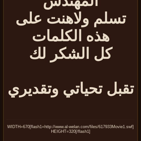
المهندس
تسلم ولاهنت على
هذه الكلمات
كل الشكر لك
قبل تحياتي وتقديري
[flash1=http://www.al-welan.com/files/617933Movie1.swf]WIDTH=670
HEIGHT=320[/flash1]