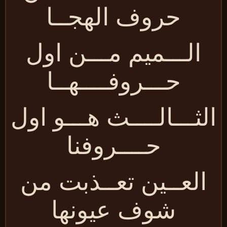
حروف الهجــا
الـــميم مـــن اول
حـــروفــــهــا
لثـــالــــث هـــو اول
حــــروفنا
العــين تعــذبت من
شوف عيونها