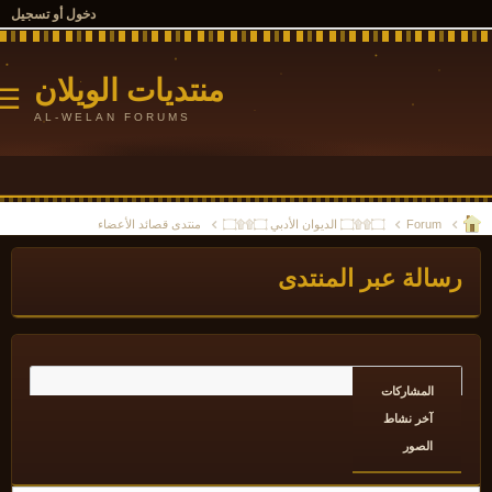
دخول أو تسجيل
منتديات الويلان
☰
AL-WELAN FORUMS
Forum
۝۩۩۝ الديوان الأدبي ۝۩۩۝
منتدى قصائد الأعضاء
سالة عبر المنتدى
المشاركات
آخر نشاط
الصور