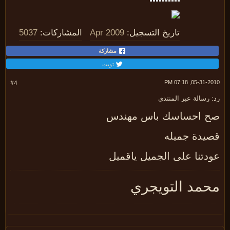
تاريخ التسجيل:
Apr 2009
المشاركات:
5037
مشاركة
تويت
05-31-2010, 07:
#4
 رسالة عبر المنتدى
 احساسك باس مهندس
يدة جميله
دتنا على الجميل ياقميل
حمد التويجري