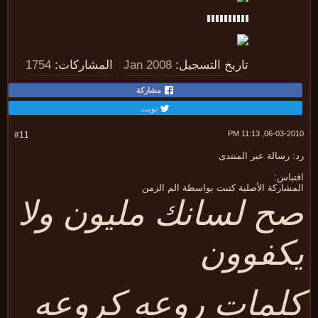
تاريخ التسجيل:
Jan 2008
المشاركات:
1754
مشاركة
تويت
06-03-2010, 11:
#11
 رسالة عبر المنتدى
تباس:
مشاركة الأصلية كتبت بواسطة الم الزمن
ح لسانك مليون ولا
كفوون
لمات روعه كروعه