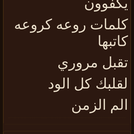
كفوون
لمات روعه كروعه
اتبها
قبل مروري
قلبك كل الود
لم الزمن