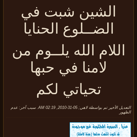
الشين شبت في
الضــلوع الحنايا
اللام الله يلــوم من
لامنا في حبها
تحياتي لكم
عديل الأخير تم بواسطة
لاهي
;
05-31-2010, 02:19 AM
.
سبب آخر:
عدم
ظهور