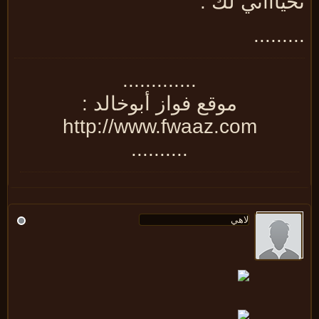
ياااتي لك .
.......
.............
موقع فواز أبوخالد :
http://www.fwaaz.com
..........