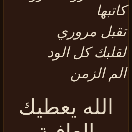
اتبها
قبل مروري
قلبك كل الود
لم الزمن
الله يعطيك
العافية