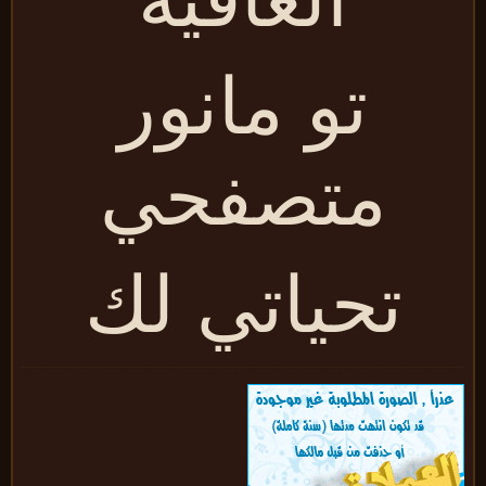
تو مانور
متصفحي
تحياتي لك