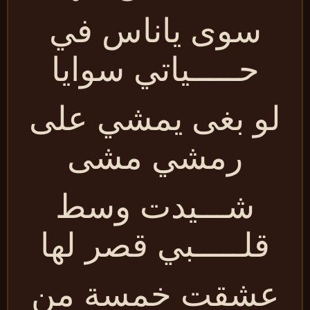
سوى ياناس في
حـــــياتي سوايا
ل
و بغى يمشي على
رمشي مشى
شـــيدت وسط
قلـــــبي قصر لها
عشقت خمسة من