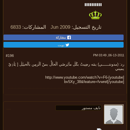
تاريخ التسجيل:
Jun 2009
المشاركات:
6833
مشاركة
تويت
06-13-2011, 03:
#196
 (مدونتــــــي) يمَه رضِيتْ بڴڵ مآيَرضَي آڵحآڵْ بسْ آڵزمِن بآڵحييًڵ [ يَڵٷيْ
يني
[youtube]http://www.youtube.com/watch?v=F6-
bv5Xy_38&feature=fvwrel[/youtub