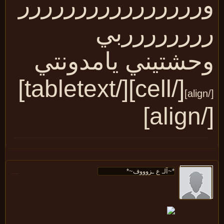
رررررررررررررررر
ررررررربي
حشتيني يامدونتي
[/cell][/tabletext]
[/al