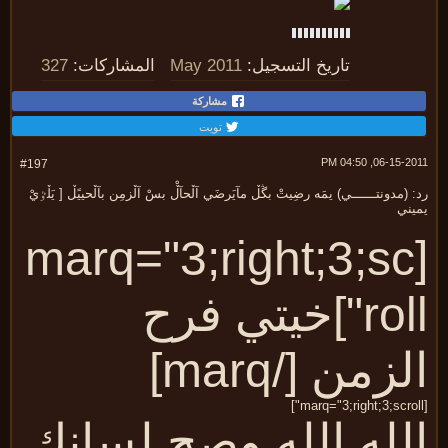
تاريخ التسجيل:
May 2011
المشاركات:
327
مشاركة
تويت
06-15-2011, 04:
#197
 (مدونتــــــي) يمَه رضِيتْ بڴڵ مآيَرضَي آڵحآڵْ بسْ آڵزمِن بآڵحييًڵ [ يَڵٷيْ
يني
[marq="3;right;3;sc
roll"]خيتي فرح
لزمن [/marq]
لله الله وصح لسانك