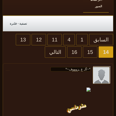
الصور
تصفية - فلترة
لسابق
1
4
11
12
13
1
15
16
التالي