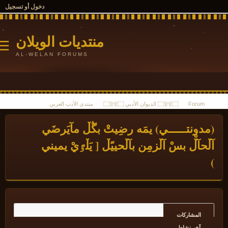
دخول أو تسجيل
منتديات الويلان
☰
AL-WELAN FORUMS
Forum
۝۩۩۝ الديوان الأدبي ۝۩۩۝
منتدى الأدب العربي
مدونتــــــي) يمَه رضِيتْ بڴڵ مآيَرضَي
ڵحآڵْ بسْ آڵزمِن بآڵحييًڵ [ يَڵٷيْ يميني
المشاركات
آخر نشاط