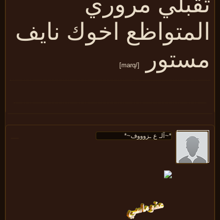
قبلي مروري
لمتواظع اخوك نايف
ستور
[/marq]