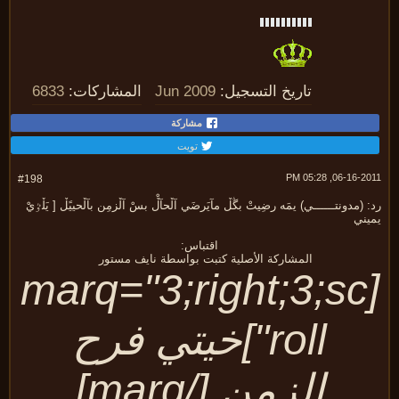
تاريخ التسجيل:
Jun 2009
المشاركات:
6833
مشاركة
تويت
06-16-2011, 05:
#198
 (مدونتــــــي) يمَه رضِيتْ بڴڵ مآيَرضَي آڵحآڵْ بسْ آڵزمِن بآڵحييًڵ [ يَڵٷيْ
يني
اقتباس:
المشاركة الأصلية كتبت بواسطة نايف مستور
[marq="3;right;3;sc
roll"]خيتي فرح
الزمن [/marq]