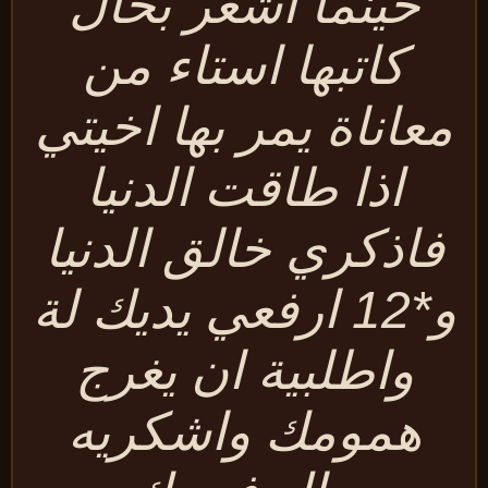
حينما اشعر بحال
كاتبها استاء من
معاناة يمر بها اخيتي
اذا طاقت الدنيا
فاذكري خالق الدنيا
و*12 ارفعي يديك لة
واطلبية ان يغرج
همومك واشكريه