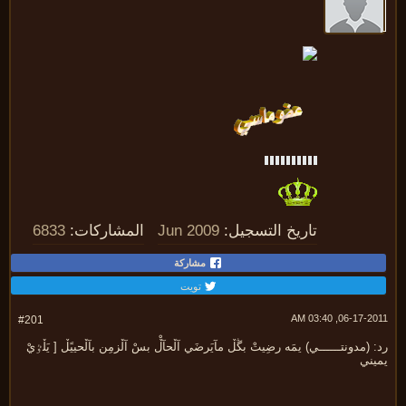
تاريخ التسجيل:
Jun 2009
المشاركات:
6833
مشاركة
تويت
06-17-2011, 03:
#201
 (مدونتــــــي) يمَه رضِيتْ بڴڵ مآيَرضَي آڵحآڵْ بسْ آڵزمِن بآڵحييًڵ [ يَڵٷيْ
يني