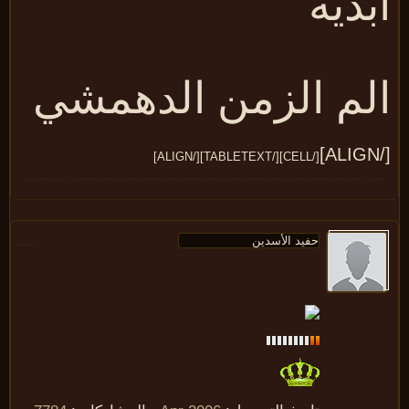
بديه
لم الزمن الدهمشي
[/CELL][/TABLETEXT][/ALIGN]