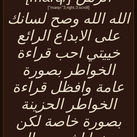
[marq="3;right;3;scroll"]
لله الله وصح لسانك
على الابداع الرائع
خييتي احب قراءة
الخواطر بصورة
عامة وافظل قراءة
الخواطر الحزينة
بصورة خاصة لكن