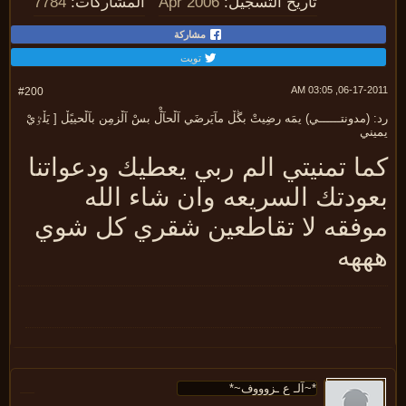
تاريخ التسجيل:
Apr 2006
المشاركات:
7784
مشاركة
تويت
06-17-2011, 03:
#200
 (مدونتــــــي) يمَه رضِيتْ بڴڵ مآيَرضَي آڵحآڵْ بسْ آڵزمِن بآڵحييًڵ [ يَڵٷيْ
يني
ما تمنيتي الم ربي يعطيك ودعواتنا
عودتك السريعه وان شاء الله
وفقه لا تقاطعين شقري كل شوي
ههه