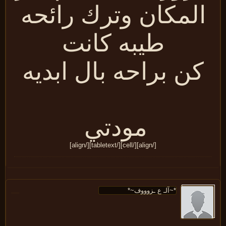
المكان وترك رائحه
طيبه كانت
كن براحه بال ابديه
مودتي
[/align][/cell][/tabletext][/align]