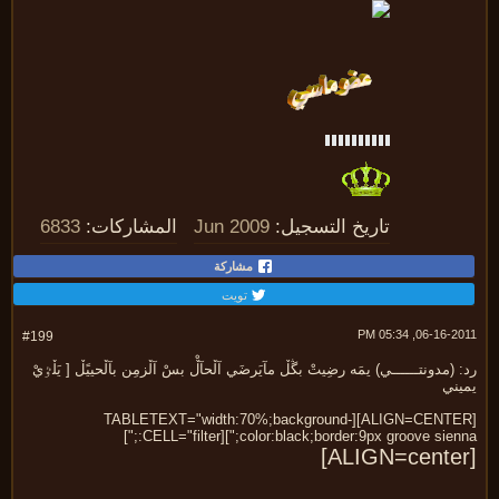
تاريخ التسجيل:
Jun 2009
المشاركات:
6833
مشاركة
تويت
06-16-2011, 05:
#199
 (مدونتــــــي) يمَه رضِيتْ بڴڵ مآيَرضَي آڵحآڵْ بسْ آڵزمِن بآڵحييًڵ [ يَڵٷيْ
يني
[ALIGN=CENTER][TABLETEXT="width:70%;background-
color:black;border:9px groove sienna;"][CELL="filter