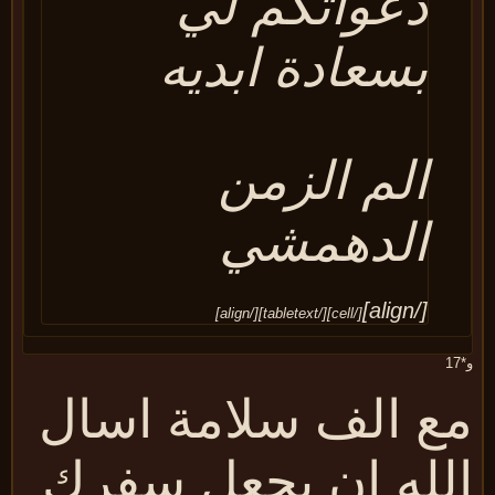
دعواتكم لي
بسعادة ابديه
الم الزمن
الدهمشي
[/align]
[/cell][/tabletext][/align]
ع الف سلامة اسال
لله ان بجعل سفرك