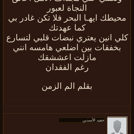
النجاة لعبور
حيطك ايهـا البحر فلا تكن غادر بي
كما عهدتك
لي انين يعتري نبضات قلبي لتسارع
بخفقات بين اضلعي هامسه انني
مازلت اعششقك
رغم الفقدان
بقلم الم الزمن