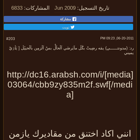
تاريخ التسجيل:
Jun 2009
المشاركات:
6833
مشاركة
تويت
06-20-2011, 09:
#203
 (مدونتــــــي) يمَه رضِيتْ بڴڵ مآيَرضَي آڵحآڵْ بسْ آڵزمِن بآڵحييًڵ [ يَڵٷيْ
يني
[media]http://dc16.arabsh.com/i/
03064/cbb9zy835m2f.swf[/med
a]
نني اكاد اختنق من مقاديرك يازمن