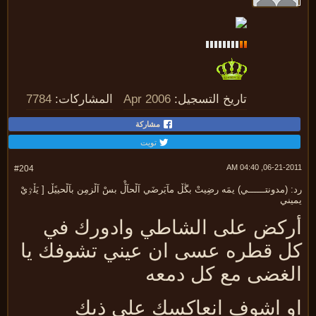
تاريخ التسجيل:
Apr 2006
المشاركات:
7784
مشاركة
تويت
06-21-2011, 04:
#204
 (مدونتــــــي) يمَه رضِيتْ بڴڵ مآيَرضَي آڵحآڵْ بسْ آڵزمِن بآڵحييًڵ [ يَڵٷيْ
يني
ركض على الشاطي وادورك في
ل قطره عسى ان عيني تشوفك يا
لغضى مع كل دمعه
و اشوف انعاكسك على ذيك