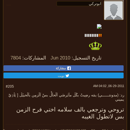
تاريخ التسجيل:
Jun 2010
المشاركات:
7804
مشاركة
تويت
06-29-2011, 04:
#205
 (مدونتــــــي) يمَه رضِيتْ بڴڵ مآيَرضَي آڵحآڵْ بسْ آڵزمِن بآڵحييًڵ [ يَڵٷيْ
يني
وحي وترجعي بالف سلامه اختي فرح الزمن
 لاتطول الغيبه