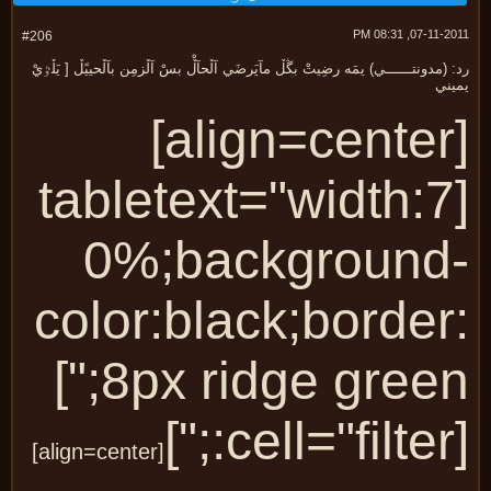
07-11-2011, 08:
#206
 (مدونتــــــي) يمَه رضِيتْ بڴڵ مآيَرضَي آڵحآڵْ بسْ آڵزمِن بآڵحييًڵ [ يَڵٷيْ
يني
[align=center]
[tabletext="width:7
0%;background
color:black;border
8px ridge green;"]
[
[align=center]