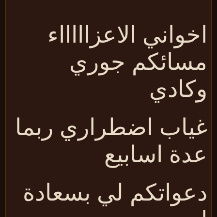
خواني الاعزاااااء
سائكم جوري
كادي
ياب اضطراري ربما
دة اسابيع
عواتكم لي بسعادة