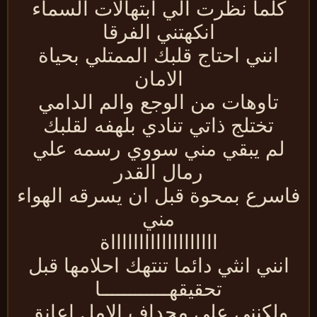
كلما نظرت الي ابتهالات السماء
انكهتني الفرقا
انني احتاج قلبك الممتلي بحياة
الامان
تاوهات من الوجع والم الدامي
تختلج ذاتي تنادي بلهفه لقلبك
لم يبقي مني سووي رسمه علي
رمال القدر
اسرع بمحوة قبل ان يسرقه الهواء
مني
اااااااااااااااااااة
انني انثي دائما تنتهك احلامها قبل
تحقيقهــــــــــــا
ولكنني علي مجداف الامل اعانق