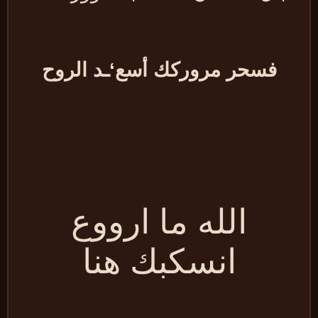
فسحر مروركك أسع‘ـد الروح
الله ما ارووع
انسكبك هنا