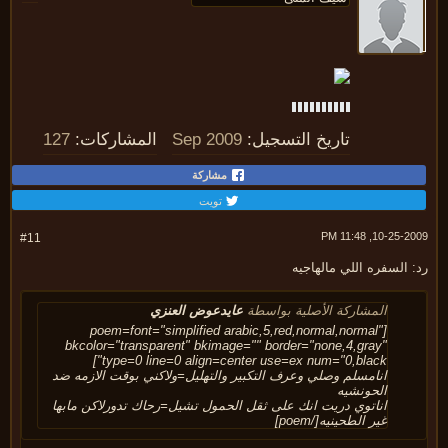
تاريخ التسجيل:
Sep 2009
المشاركات:
127
مشاركة
تويت
10-25-2009, 11:
#11
 السفره اللي مالهاجيه
المشاركة الأصلية بواسطة
عايدعوض العنزي
[poem=font="simplified arabic,5,red,normal,normal"
bkcolor="transparent" bkimage="" border="none,4,gray"
type=0 line=0 align=center use=ex num="0,black"]
انامسلم وصلي وعرف التكبير والتهليل=ولاكني بوقت الازمه ضد
الحونشيه
اناتوي دريت انك على ثقل الحمول تشيل=رحاك تدورلاكن مابها
غير الطحينيه[/poem]