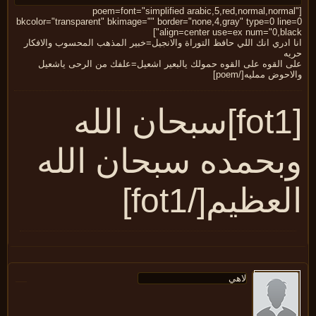
[poem=font="simplified arabic,5,red,normal,norma
bkcolor="transparent" bkimage="" border="none,4,gray" type=0 line
align=center use=ex num="0,blac
 ادري انك اللي حافظ التوراة والانجيل=خبير المذهب المحسوب والافكار
يه
ى القوه على القوه حمولك يالبعير اشعيل=علفك من الرحى ياشعيل
احوض ممليه[/poem]
[fot1]سبحان الله
بحمده سبحان الله
لعظيم[/fot1]