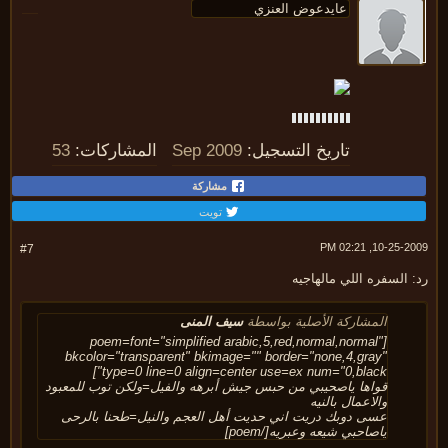
تاريخ التسجيل:
Sep 2009
المشاركات:
53
مشاركة
تويت
10-25-2009, 02:
#7
 السفره اللي مالهاجيه
المشاركة الأصلية بواسطة
سيف المنى
[poem=font="simplified arabic,5,red,normal,normal"
bkcolor="transparent" bkimage="" border="none,4,gray"
type=0 line=0 align=center use=ex num="0,black"]
قواها ياصحيبي من حبس جيش أبرهه والفيل=ولكن توب للمعبود
والاعمال بالنيه
عسى دوبك دريت اني حديت أهل العجم والنيل=طحنا بالرحى
ياصاحبي شيعه وعبريه[/poem]