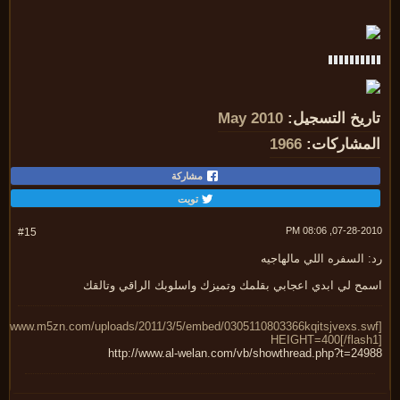
ريخ التسجيل:
May 2010
مشاركات:
1966
مشاركة
تويت
07-28-2010, 08:
#15
 السفره اللي مالهاجيه
مح لي ابدي اعجابي بقلمك وتميزك واسلوبك الراقي وتالقك
HEIGHT=400[/flash
http://www.al-welan.com/vb/showthread.php?t=249