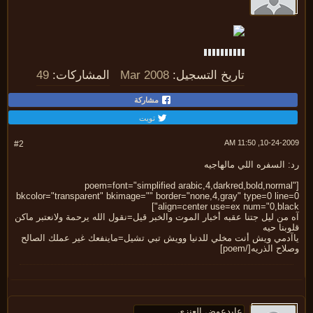
تاريخ التسجيل:
Mar 2008
المشاركات:
49
مشاركة
تويت
10-24-2009, 11:
#2
 السفره اللي مالهاجيه
[poem=font="simplified arabic,4,darkred,bold,norma
bkcolor="transparent" bkimage="" border="none,4,gray" type=0 line
align=center use=ex num="0,blac
من ليل جتنا عقبه أخبار الموت والخبر قيل=نقول الله يرحمة ولانعتبر ماكن
بنا حيه
آدمي ويش أنت مخلي للدنيا وويش تبي تشيل=ماينفعك غير عملك الصالح
اح الذريه[/poem]