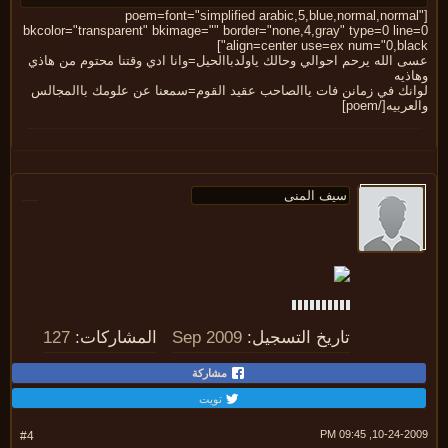
[poem=font="simplified arabic,5,blue,normal,norma
bkcolor="transparent" bkimage="" border="none,4,gray" type=0 line
align=center use=ex num="0,blac
 الله يرحم احوالي وحالك ياولدباالحيل=وانا ادي وقتنا محتوم من هاذي
ذيه
انك في زمانن فات ياالصاحب عقيد القوم=سمعنا عن علومك باالمجالس
ربيه[/poem]
تاريخ التسجيل:
Sep 2009
المشاركات:
127
مشاركة
تويت
10-24-2009, 09:
#4