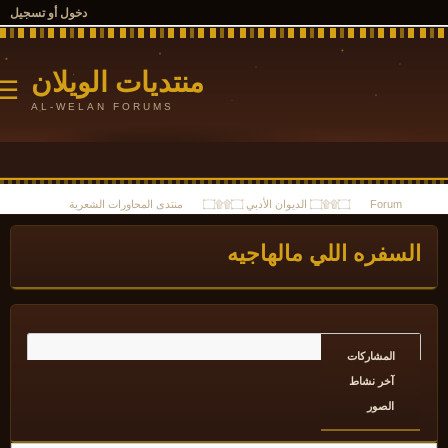
دخول أو تسجيل
منتديات الويلان
☰
AL-WELAN FORUMS
Forum
۝۩۩۝ الديوان الأدبي ۝۩۩۝
منتدى المحاورات الشعرية
لسفره اللي مالهاجيه
المشاركات
آخر نشاط
الصور