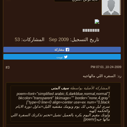
تاريخ التسجيل:
Sep 2009
المشاركات:
53
مشاركة
تويت
10-24-2009, 07:
#3
 السفره اللي مالهاجيه
المشاركة الأصلية بواسطة
سيف المنى
[poem=font="simplified arabic,6,darkblue,normal,normal"
bkcolor="transparent" bkimage="" border="none,4,gray"
type=0 line=0 align=center use=ex num="0,black"]
سرى ليل ويجي لك يوم ويومك مقتفيه الليل=تداول دورة الايام
والحكمه إلهيه
ولونك مقيم اليوم بكره يالعميل تشيل=تختم تذكرتك السفرة اللي
مالها جيه[/poem]