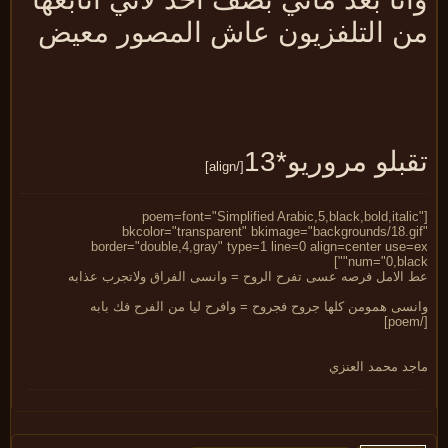
ن التلفزيون عاش المصور معيض
بلو مروريو*13
[/align]
[poem=font="Simplified Arabic,5,black,bold,itali
bkcolor="transparent" bkimage="backgrounds/18.gi
border="double,4,gray" type=1 line=0 align=center use=
num="0,black
 الامل فرصه عسى تفرح الروح = وانسى الفراق ولاتجرب عذابه
نسى همومن كلها جروح فجروح = وافرح ليا من الفرح فك بابه
جد محمد العنزي