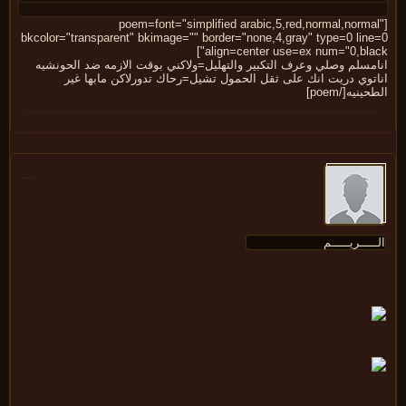
[poem=font="simplified arabic,5,red,normal,norma
bkcolor="transparent" bkimage="" border="none,4,gray" type=0 line
align=center use=ex num="0,blac
مسلم وصلي وعرف التكبير والتهليل=ولاكني بوقت الازمه ضد الحونشيه
اتوي دريت انك على ثقل الحمول تشيل=رحاك تدورلاكن مابها غير
ينيه[/poem]