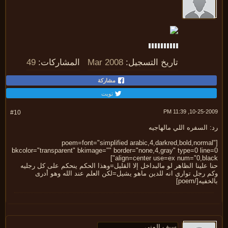
تاريخ التسجيل:
Mar 2008
المشاركات:
49
مشاركة
تويت
10-25-2009, 11:
#10
 السفره اللي مالهاجيه
[poem=font="simplified arabic,4,darkred,bold,norma
bkcolor="transparent" bkimage="" border="none,4,gray" type=0 line
align=center use=ex num="0,blac
 علينا الظاهر لو مالبداخل إلا القليل=وهذا الحكم ينحكم على كل رجليه
 رجل تواري انه للدين ماهو يشيل=لكن العلم عند الله وهو أدرى
فيه[/poem]