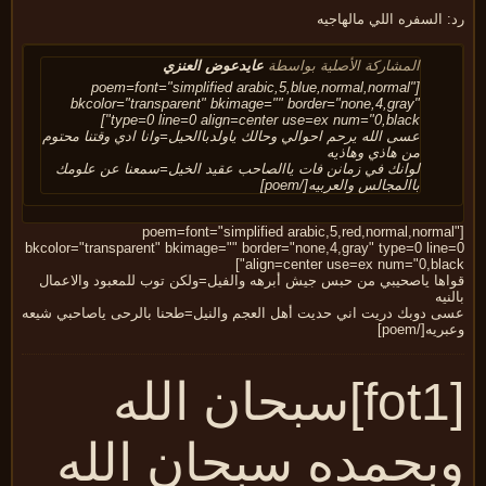
 السفره اللي مالهاجيه
المشاركة الأصلية بواسطة
عايدعوض العنزي
[poem=font="simplified arabic,5,blue,normal,normal"
bkcolor="transparent" bkimage="" border="none,4,gray"
type=0 line=0 align=center use=ex num="0,black"]
عسى الله يرحم احوالي وحالك ياولدباالحيل=وانا ادي وقتنا محتوم
من هاذي وهاذيه
لوانك في زمانن فات ياالصاحب عقيد الخيل=سمعنا عن علومك
باالمجالس والعربيه[/poem]
[poem=font="simplified arabic,5,red,normal,norma
bkcolor="transparent" bkimage="" border="none,4,gray" type=0 line
align=center use=ex num="0,blac
اها ياصحيبي من حبس جيش أبرهه والفيل=ولكن توب للمعبود والاعمال
نيه
ى دوبك دريت اني حديت أهل العجم والنيل=طحنا بالرحى ياصاحبي شيعه
يه[/poem]
[fot1]سبحان الله
بحمده سبحان الله