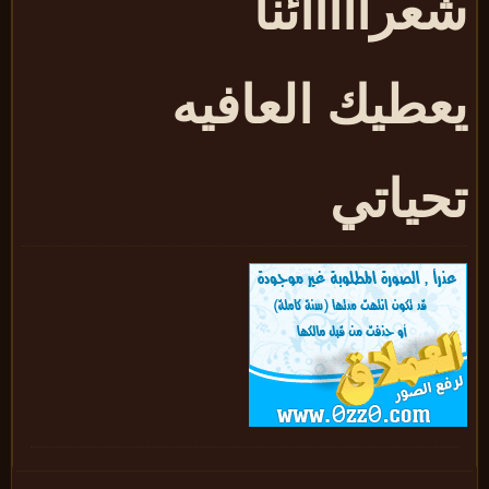
عرااااائنا
عطيك العافيه
حياتي