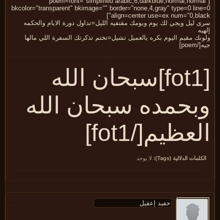
[poem=font="simplified arabic,6,darkblue,normal,norma
bkcolor="transparent" bkimage="" border="none,4,gray" type=0 line
align=center use=ex num="0,blac
 ليل ويجي لك يوم ويومك مقتفيه الليل=تداول دورة الايام والحكمه
يه
نك مقيم اليوم بكره يالعميل تشيل=تختم تذكرتك السفرة اللي مالها
poem]
[fot1]سبحان الله
بحمده سبحان الله
لعظيم[/fot1]
كلمات الدلالية (Tags):
لا يوجد