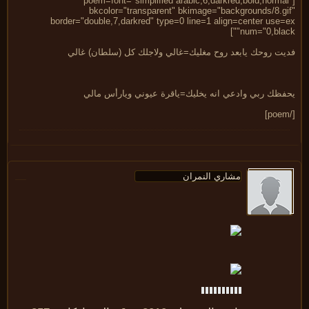
[poem=font="simplified arabic,6,darkred,bold,norma
bkcolor="transparent" bkimage="backgrounds/8.gi
border="double,7,darkred" type=0 line=1 align=center use=
num="0,black
يت روحك يابعد روح مغليك=غالي ولاجلك كل (سلطان) غالي
فظك ربي وادعي انه يخليك=ياقرة عيوني ويارأس مالي