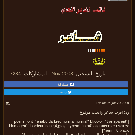
تاريخ التسجيل:
Nov 2008
المشاركات:
7284
مشاركة
تويت
09-20-2009, 09:
#5
: اقرب شاعر والعتب مرفوع
[poem=font="arial,6,darkred,normal,normal" bkcolor="transparen
bkimage="" border="none,4,gray" type=0 line=0 align=center use=
num="0,blac
 اسمع تعرف اليمون والتفاحه= والحذر قبل الخطر هو خير والا سييييه