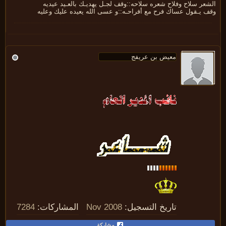
عر سلاح وفلاح شعره سلاحه::وقف لجـل يهديـك بالعـيد عيديه
ف يـقول عساك فرح مع أفراحـه::و عسى الله يعيده عليك وعليه
تاريخ التسجيل:
Nov 2008
المشاركات:
7284
مشاركة