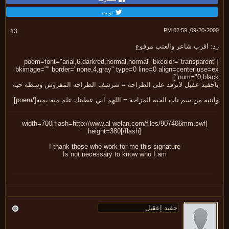
تويت
09-20-2009, 02:
#3
: اقرب شاعر والعتب مرفوع
[poem=font="arial,6,darkred,normal,normal" bkcolor="transparen
bkimage="" border="none,4,gray" type=0 line=0 align=center use=
num="0,blac
حفيد عقيل لاترقد على الطراحه = شرشف الطراحه المفروش وسطه حيه
تبه من سم ناب الحيه المزاحه = اللهم اني عطيتك علم ميه بميه[/poem]
[flash=http://www.al-welan.com/files/907406mm.swf]width=700
height=380[/flash]
I thank those who work for me this signature
Is not necessary to know who I am