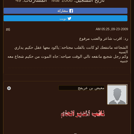
تاريخ التسجيل:
Mar 2008
المشاركات:
49
مشاركة
تويت
09-23-2009, 05:
#6
: اقرب شاعر والعتب مرفوع
جاعه ماتنفعك لو كانت بالقلب مجتاحه::ياكود معها عقل حكيم يداري
سيه
م رجل شجيع مانفعه تالي الوقت صياحه::جاه الموت من حكيم شجاع معه
يه