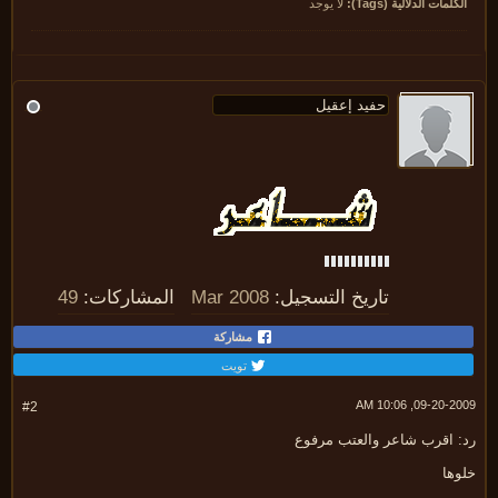
كلمات الدلالية (Tags):
لا يوجد
تاريخ التسجيل:
Mar 2008
المشاركات:
49
مشاركة
تويت
09-20-2009, 10:
#2
: اقرب شاعر والعتب مرفوع
وها