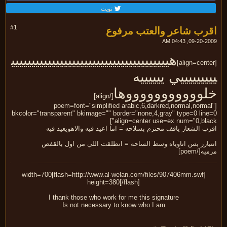
تويت
رب شاعر والعتب مرفوع
#1
09-20-2009, 04:
هييييييييييييييييييييييييييييييييييييييي
يييييييي ييييييه
لوووووووووووها
[/align]
[poem=font="simplified arabic,6,darkred,normal,norma
bkcolor="transparent" bkimage="" border="none,4,gray" type=0 line
align=center use=ex num="0,blac
ب الشعار ياقف محتزم بسلاحه = اما اعيد فيه والاهويعيد فيه
تبارز بس اناوياه وسط الساحه = انطلقت اللي من اول بالقفص
ه[/poem]
[flash=http://www.al-welan.com/files/907406mm.swf]width=700
height=380[/flash]
I thank those who work for me this signature
Is not necessary to know who I am