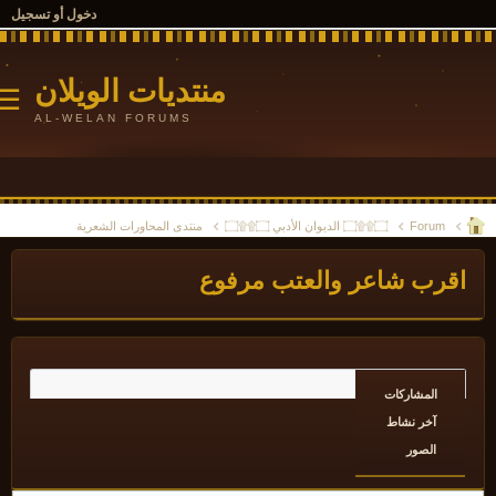
دخول أو تسجيل
منتديات الويلان
☰
AL-WELAN FORUMS
Forum
۝۩۩۝ الديوان الأدبي ۝۩۩۝
منتدى المحاورات الشعرية
قرب شاعر والعتب مرفوع
المشاركات
آخر نشاط
الصور